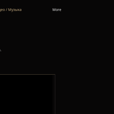
део / Музыка
More
.