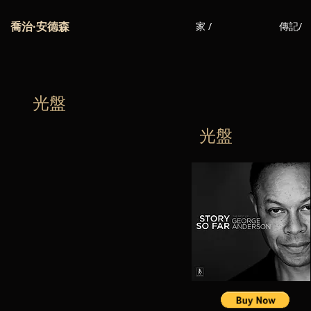
喬治·安德森
家 /
傳記/
光盤
光盤