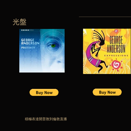
光盤
積極表達開普敦到倫敦直播